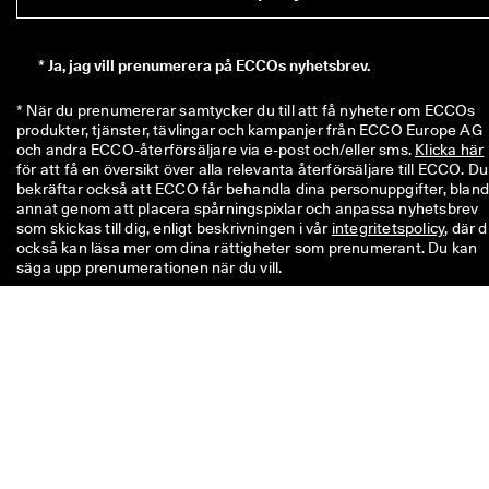
*
Ja, jag vill prenumerera på ECCOs nyhetsbrev.
* När du prenumererar samtycker du till att få nyheter om ECCOs 
produkter, tjänster, tävlingar och kampanjer från ECCO Europe AG 
och andra ECCO-återförsäljare via e-post och/eller sms. 
Klicka här
för att få en översikt över alla relevanta återförsäljare till ECCO. Du 
bekräftar också att ECCO får behandla dina personuppgifter, bland
annat genom att placera spårningspixlar och anpassa nyhetsbrev 
som skickas till dig, enligt beskrivningen i vår 
integritetspolicy
, där d
också kan läsa mer om dina rättigheter som prenumerant. Du kan 
säga upp prenumerationen när du vill.
Koden på 100 SEK är giltig i 8 veckor och kan lösas in vid ditt nästa
enskilda köp över 499 SEK i butik eller online. Rabatten kan inte
användas ihop med en annan kod och/eller kombineras med en
annan kampanj och är endast giltig för varor till fullpris i den officiel
onlinebutiken och i fysiska ECCO-butiker. Vouchern gäller även för
rabatterade varor, men endast i fysiska ECCO Outlet-butiker. Kode
är endast för personligt bruk och får varken delas eller publiceras.
Rabatten gäller endast för varor – inte presentkort – och kan inte
betalas ut i kontanter. Vouchern kan endast användas en gång.