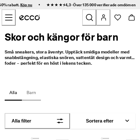
S
•
 50% rabatt.
Köp nu
★★★★⯨ 4,3 · Över 135 000 verifierade
omdömen
n
Hoppa till innehållet på startsidan
a
b
b 
l
Skor och kängor för barn
Nyheter
e
v
e
Dam
Små sneakers, stora äventyr. Upptäck smidiga modeller med 
r
snabbstängning, elastiska snören, vattentät design och varmt 
a
foder – perfekt för en höst i lekens tecken.
n
Herr
s 
o
c
Barn
h 
Alla
Barn
e
n
Outdoor
k
l
Golf
a 
Alla filter
Sortera efter
r
e
Väskor och accessoarer
t
u