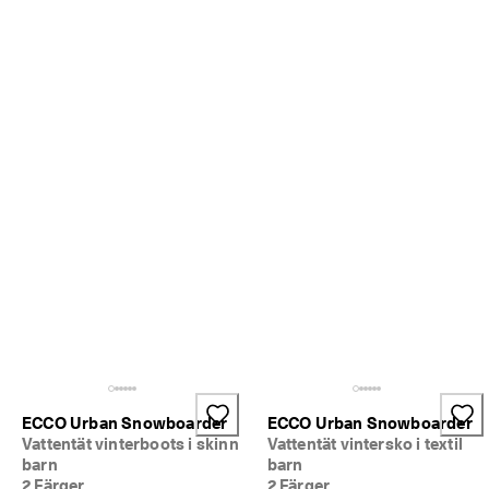
n
🤝 
G
å 
m
e
d 
i 
E
C
C
O 
C
l
u
b
o
c
h 
f
å 
ECCO Urban Snowboarder
ECCO Urban Snowboarder
b
Vattentät vinterboots i skinn
Vattentät vintersko i textil
e
barn
barn
l
2 Färger
2 Färger