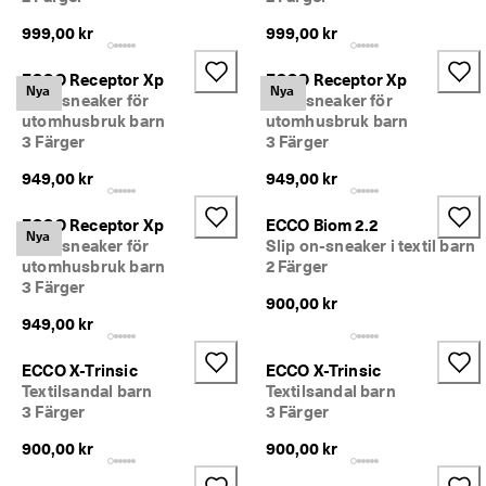
ö
n
999,00 kr
999,00 kr
i
n
ECCO Receptor Xp
ECCO Receptor Xp
g
Nya
Nya
Textilsneaker för
Textilsneaker för
a
utomhusbruk barn
utomhusbruk barn
r 
3 Färger
3 Färger
& 
r
949,00 kr
949,00 kr
a
b
ECCO Receptor Xp
ECCO Biom 2.2
a
Nya
t
Textilsneaker för
Slip on-sneaker i textil barn
t
utomhusbruk barn
2 Färger
e
3 Färger
900,00 kr
r 
949,00 kr
ECCO X-Trinsic
ECCO X-Trinsic
Textilsandal barn
Textilsandal barn
3 Färger
3 Färger
900,00 kr
900,00 kr