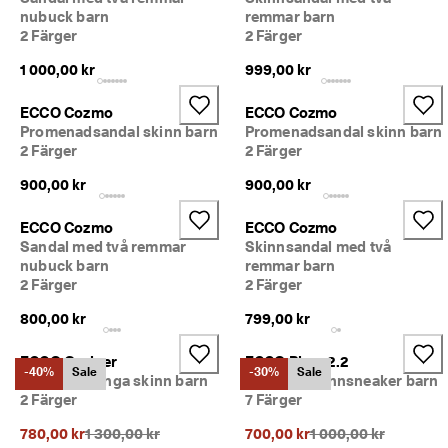
nubuck barn
remmar barn
2 Färger
2 Färger
1 000,00 kr
999,00 kr
ECCO Cozmo
ECCO Cozmo
Promenadsandal skinn barn
Promenadsandal skinn barn
2 Färger
2 Färger
900,00 kr
900,00 kr
ECCO Cozmo
ECCO Cozmo
Sandal med två remmar
Skinnsandal med två
nubuck barn
remmar barn
2 Färger
2 Färger
800,00 kr
799,00 kr
ECCO Grainer
ECCO Biom 2.2
-40%
Sale
-30%
Sale
Vattentät känga skinn barn
Outdoor skinnsneaker barn
2 Färger
7 Färger
Ursprungligt pris {{price}}:
Ursprungligt pris {{p
780,00 kr
1 300,00 kr
700,00 kr
1 000,00 kr