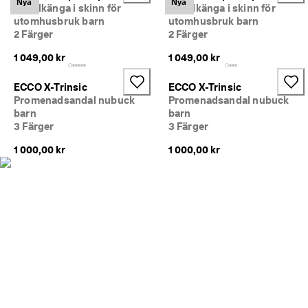
Nya
Nya
e
Ankelkänga i skinn för
Ankelkänga i skinn för
r 
utomhusbruk barn
utomhusbruk barn
1
2 Färger
2 Färger
3
5 
1 049,00 kr
1 049,00 kr
0
0
ECCO X-Trinsic
ECCO X-Trinsic
0 
Promenadsandal nubuck
Promenadsandal nubuck
v
barn
barn
e
3 Färger
3 Färger
r
i
1 000,00 kr
1 000,00 kr
f
i
e
r
a
d
e 
o
m
d
ö
m
e