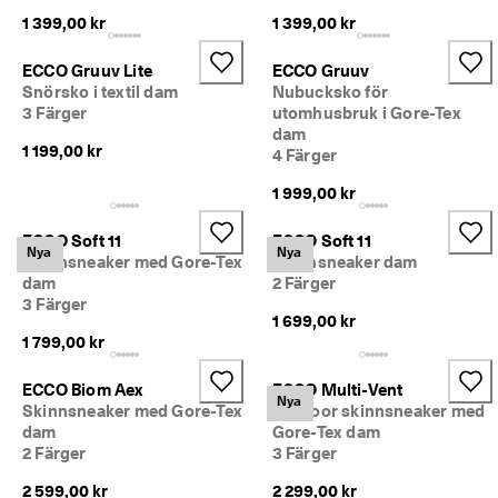
1 399,00 kr
1 399,00 kr
ECCO Gruuv Lite
ECCO Gruuv
Snörsko i textil dam
Nubucksko för
3 Färger
utomhusbruk i Gore-Tex
dam
1 199,00 kr
4 Färger
1 999,00 kr
ECCO Soft 11
ECCO Soft 11
Nya
Nya
Skinnsneaker med Gore-Tex
Skinnsneaker dam
dam
2 Färger
3 Färger
1 699,00 kr
1 799,00 kr
ECCO Biom Aex
ECCO Multi-Vent
Nya
Skinnsneaker med Gore-Tex
Outdoor skinnsneaker med
dam
Gore-Tex dam
2 Färger
3 Färger
2 599,00 kr
2 299,00 kr