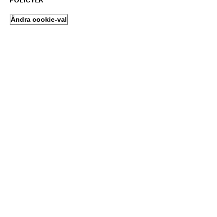
POLICYER
Ändra cookie-val
Sekretesspolicy
Cookiepolicy
Användningsvillkor
Försäljnings- och
leveransvillkor
ECCO Clubs villkor
Aktivera AudioEye Toolbar
Skapa konto
Logga in
Följ oss