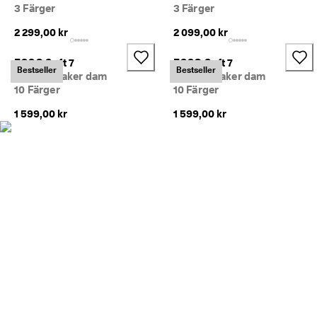
e
3 Färger
3 Färger
r 
1
2 299,00 kr
2 099,00 kr
3
5 
ECCO Soft 7
ECCO Soft 7
0
Bestseller
Bestseller
Skinnsneaker dam
Skinnsneaker dam
0
10 Färger
10 Färger
0 
v
1 599,00 kr
1 599,00 kr
e
r
i
f
i
e
r
a
d
e 
o
m
d
ö
m
e