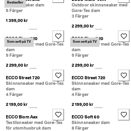
Bestseller
ö
Skinnsneaker dam
Outdoor skinnsneaker med
n
5 Färger
Gore-Tex dam
i
3 Färger
n
1 399,00 kr
g
2 299,00 kr
a
r 
ECCO Biom 720
ECCO Biom 720
& 
Som sett på TV
Som sett på TV
Skinnsneaker med Gore-Tex
Skinnsneaker med Gore-Tex
r
dam
dam
a
5 Färger
5 Färger
b
a
2 299,00 kr
2 299,00 kr
t
t
e
ECCO Street 720
ECCO Street 720
r 
Skinnsneaker med Gore-Tex
Skinnsneaker med Gore-Tex
dam
dam
4 Färger
4 Färger
2 199,00 kr
2 199,00 kr
ECCO Biom Aex
ECCO Soft 60
Textilsneaker med Gore-Tex
Skinnsneaker dam
för utomhusbruk dam
8 Färger