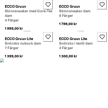
r
Rea
ECCO Gruuv
ECCO Gruuv
e
Skinnsneaker med Gore-Tex
Skinnsneaker dam
r
dam
8 Färger
Utforska ECCO
R
4 Färger
e
1 799,00 kr
a
1 999,00 kr
ECCO.kollektive
n 
p
ECCO Gruuv Lite
ECCO Gruuv Lite
å
Snörsko nubuck dam
Snörsko i textil dam
g
Mitt konto
7 Färger
3 Färger
å
Butiker
r
1 399,00 kr
1 300,00 kr
. 
F
å 
Bli en ECCO-medlem och lås upp produktbelöningar, begränsade släpp
u
och mer.
p
p 
Skapa konto
Logga in
t
i
l
l 
5
0