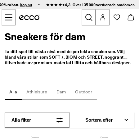
S
•
 50% rabatt.
Köp nu
★★★★⯨ 4,3 · Över 135 000 verifierade
omdömen
n
Hoppa till innehållet på startsidan
a
b
b 
l
Sneakers för dam
Nyheter
e
v
e
Dam
Ta ditt spel till nästa nivå med de perfekta sneakersen. Välj 
r
bland våra stilar som 
SOFT 7
, 
BIOM
 och 
STREET
, noggrant 
a
tillverkade av premium-material i lätta och hållbara designer. 
n
Herr
Oavsett om de är höga, låga, aktiva, i läder eller casual, hittar 
s 
du exakt det du söker nedan.
o
c
Barn
h 
Alla
Athleisure
Dam
Outdoor
e
n
Outdoor
k
l
Golf
a 
Alla filter
Sortera efter
r
e
Väskor och accessoarer
t
u