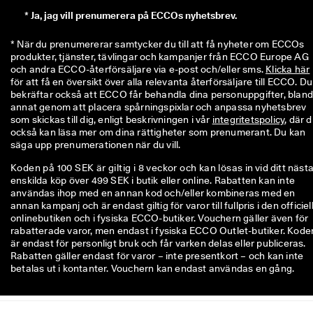
*
Ja, jag vill prenumerera på ECCOs nyhetsbrev.
* När du prenumererar samtycker du till att få nyheter om ECCOs 
produkter, tjänster, tävlingar och kampanjer från ECCO Europe AG 
och andra ECCO-återförsäljare via e-post och/eller sms. 
Klicka här
för att få en översikt över alla relevanta återförsäljare till ECCO. Du 
bekräftar också att ECCO får behandla dina personuppgifter, bland
annat genom att placera spårningspixlar och anpassa nyhetsbrev 
som skickas till dig, enligt beskrivningen i vår 
integritetspolicy
, där d
också kan läsa mer om dina rättigheter som prenumerant. Du kan 
säga upp prenumerationen när du vill.
Koden på 100 SEK är giltig i 8 veckor och kan lösas in vid ditt näst
enskilda köp över 499 SEK i butik eller online. Rabatten kan inte
användas ihop med en annan kod och/eller kombineras med en
annan kampanj och är endast giltig för varor till fullpris i den officiel
onlinebutiken och i fysiska ECCO-butiker. Vouchern gäller även för
rabatterade varor, men endast i fysiska ECCO Outlet-butiker. Kode
är endast för personligt bruk och får varken delas eller publiceras.
Rabatten gäller endast för varor – inte presentkort – och kan inte
betalas ut i kontanter. Vouchern kan endast användas en gång.