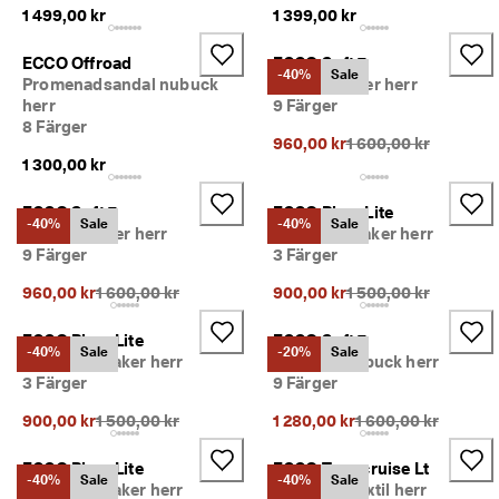
e
1 499,00 kr
1 399,00 kr
r 
1
ECCO Offroad
ECCO Soft 7
3
-40%
Sale
Promenadsandal nubuck
Skinnsneaker herr
5 
herr
9 Färger
0
8 Färger
0
Ursprungligt pris {{p
960,00 kr
1 600,00 kr
0 
1 300,00 kr
v
e
r
ECCO Soft 7
ECCO Biom Lite
-40%
Sale
-40%
Sale
i
Skinnsneaker herr
Nubucksneaker herr
f
9 Färger
3 Färger
i
e
Ursprungligt pris {{price}}:
Ursprungligt pris {{p
960,00 kr
1 600,00 kr
900,00 kr
1 500,00 kr
r
a
ECCO Biom Lite
ECCO Soft 7
d
-40%
Sale
-20%
Sale
Nubucksneaker herr
Snörsko nubuck herr
e 
3 Färger
9 Färger
o
m
Ursprungligt pris {{price}}:
Ursprungligt pris {{
900,00 kr
1 500,00 kr
1 280,00 kr
1 600,00 kr
d
ö
ECCO Biom Lite
ECCO Terracruise Lt
m
-40%
Sale
-40%
Sale
Nubucksneaker herr
Snörsko i textil herr
e