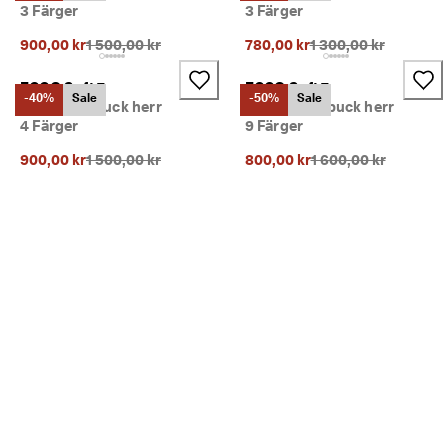
3 Färger
3 Färger
n
Ursprungligt pris {{price}}:
Ursprungligt pris {{p
🤝 
900,00 kr
1 500,00 kr
780,00 kr
1 300,00 kr
G
å 
ECCO Soft 7
ECCO Soft 7
m
-40%
Sale
-50%
Sale
Slip-on nubuck herr
Snörsko nubuck herr
e
4 Färger
9 Färger
d 
i 
Ursprungligt pris {{price}}:
Ursprungligt pris {{p
900,00 kr
1 500,00 kr
800,00 kr
1 600,00 kr
E
C
C
O 
C
l
u
b
o
c
h 
f
å 
b
e
l