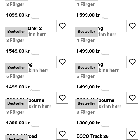
r
3 Färger
4 Färger
Rea
e
r
1 899,00 kr
1 599,00 kr
Utforska ECCO
R
ECCO Helsinki 2
ECCO Irving
e
Bestseller
Bestseller
Slip-on skinn herr
Slip-on skinn herr
a
ECCO.kollektive
3 Färger
4 Färger
n 
p
1 549,00 kr
1 499,00 kr
å
g
Mitt konto
ECCO Irving
ECCO Irving
å
Butiker
Bestseller
Bestseller
r
Snörsko skinn herr
Snörsko skinn herr
. 
5 Färger
5 Färger
F
1 499,00 kr
1 499,00 kr
å 
Bli en ECCO-medlem och lås upp produktbelöningar, begränsade släpp
u
och mer.
p
ECCO Melbourne
ECCO Melbourne
Bestseller
Bestseller
p 
Skapa konto
Logga in
Derbysko skinn herr
Derbysko skinn herr
t
3 Färger
3 Färger
i
l
1 399,00 kr
1 399,00 kr
l 
5
ECCO Offroad
ECCO Track 25
0
Bestseller