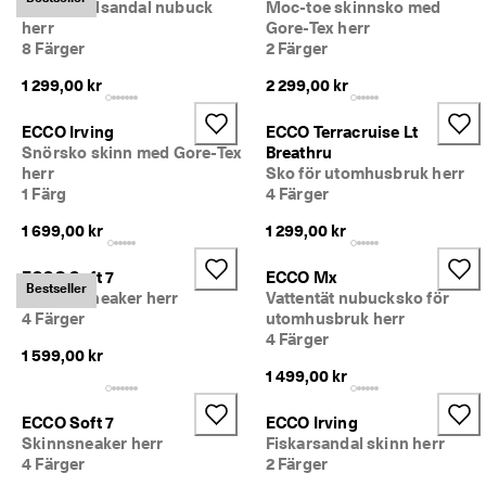
Promenadsandal nubuck
Moc-toe skinnsko med
% 
herr
Gore-Tex herr
r
8 Färger
2 Färger
a
b
1 299,00 kr
2 299,00 kr
a
t
t
ECCO Irving
ECCO Terracruise Lt
. 
Snörsko skinn med Gore-Tex
Breathru
K
herr
Sko för utomhusbruk herr
ö
1 Färg
4 Färger
p 
n
1 699,00 kr
1 299,00 kr
u
ECCO Soft 7
ECCO Mx
★
Bestseller
Nubucksneaker herr
Vattentät nubucksko för
★
4 Färger
utomhusbruk herr
★
4 Färger
★
1 599,00 kr
⯨ 
1 499,00 kr
4
,
3 
ECCO Soft 7
ECCO Irving
· 
Skinnsneaker herr
Fiskarsandal skinn herr
Ö
4 Färger
2 Färger
v