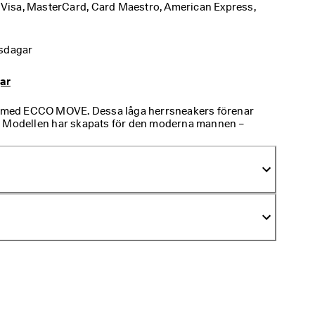
: Visa, MasterCard, Card Maestro, American Express, 
tsdagar
gar
il med ECCO MOVE. Dessa låga herrsneakers förenar
. Modellen har skapats för den moderna mannen –
ningsförmåga och en perfekt designad sula som ger
 den låga profilen och eleganta ovandelen är dessa
livet.