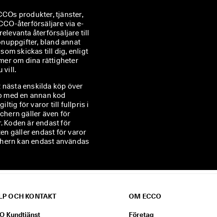
COs produkter, tjänster, 
CO-återförsäljare via e-
relevanta återförsäljare till 
nuppgifter, bland annat 
m skickas till dig, enligt 
mer om dina rättigheter 
vill.
tt nästa enskilda köp över
hop med en annan kod
g för varor till fullpris i
chern gäller även för
. Koden är endast för
ten gäller endast för varor
ouchern kan endast användas
LP OCH KONTAKT
OM ECCO
O Kundtjänst
Företag