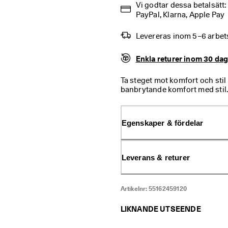
Vi godtar dessa betalsätt
PayPal, Klarna, Apple Pay
Levereras inom 5–6 arbe
Enkla returer inom 30 da
Ta steget mot komfort och st
banbrytande komfort med stil
tänk textilfoder med god and
lätta, flexibla steg. Tack vare
sneakers som gjorda för stads
Egenskaper & fördelar
Leverans & returer
Artikelnr:
55162459120
LIKNANDE UTSEENDE