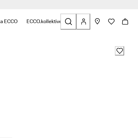
ka ECCO
ECCO.kollektive
 Golf
erade till Väskor och accessoarer
y för att hitta länkar relaterade till Rea
 undermeny för att hitta länkar relaterade till Utforska ECCO
Öppna undermeny för att hitta länkar relaterade ti