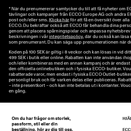
* När du prenumererar samtycker du till att få nyheter om EC
tävlingar och kampanjer från ECCO Europe AG och andra EC
post och/eller sms. 
Klicka här
 för att få en översikt över alla 
ECCO. Du bekräftar också att ECCO får behandla dina perso
genom att placera spårningspixlar och anpassa nyhetsbrev so
beskrivningen i vår 
integritetspolicy
, där du också kan läsa 
som prenumerant. Du kan säga upp prenumerationen när du 
Koden på 100 SEK är giltig i 8 veckor och kan lösas in vid di
499 SEK i butik eller online. Rabatten kan inte användas i
och/eller kombineras med en annan kampanj och är endast gilti
den officiella onlinebutiken och i fysiska ECCO-butiker. Vou
rabatterade varor, men endast i fysiska ECCO Outlet-butiker
personligt bruk och får varken delas eller publiceras. Rabat
– inte presentkort – och kan inte betalas ut i kontanter. V
en gång.
Om du har frågor om storlek,
HJÄ
passform, stil eller din
beställning, hör av dig till oss.
ECC