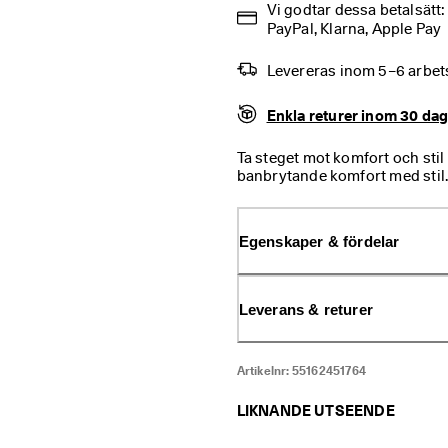
Vi godtar dessa betalsätt
PayPal, Klarna, Apple Pay
Levereras inom 5–6 arbe
Enkla returer inom 30 da
Ta steget mot komfort och st
banbrytande komfort med stil
tänk textilfoder med god and
lätta, flexibla steg. Tack vare
sneakers som gjorda för stads
Egenskaper & fördelar
Leverans & returer
Artikelnr:
55162451764
LIKNANDE UTSEENDE