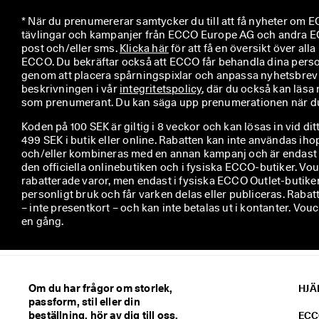
* När du prenumererar samtycker du till att få nyheter om EC
tävlingar och kampanjer från ECCO Europe AG och andra EC
post och/eller sms. 
Klicka här
 för att få en översikt över alla 
ECCO. Du bekräftar också att ECCO får behandla dina perso
genom att placera spårningspixlar och anpassa nyhetsbrev so
beskrivningen i vår 
integritetspolicy
, där du också kan läsa 
som prenumerant. Du kan säga upp prenumerationen när du 
Koden på 100 SEK är giltig i 8 veckor och kan lösas in vid di
499 SEK i butik eller online. Rabatten kan inte användas i
och/eller kombineras med en annan kampanj och är endast gilti
den officiella onlinebutiken och i fysiska ECCO-butiker. Vou
rabatterade varor, men endast i fysiska ECCO Outlet-butiker
personligt bruk och får varken delas eller publiceras. Rabat
– inte presentkort – och kan inte betalas ut i kontanter. V
en gång.
Om du har frågor om storlek,
HJÄ
passform, stil eller din
beställning, hör av dig till oss.
ECC