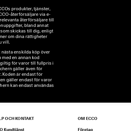
COs produkter, tjänster, 
CO-återförsäljare via e-
relevanta återförsäljare till 
nuppgifter, bland annat 
m skickas till dig, enligt 
mer om dina rättigheter 
vill.
tt nästa enskilda köp över
hop med en annan kod
g för varor till fullpris i
chern gäller även för
. Koden är endast för
ten gäller endast för varor
ouchern kan endast användas
LP OCH KONTAKT
OM ECCO
O Kundtjänst
Företag