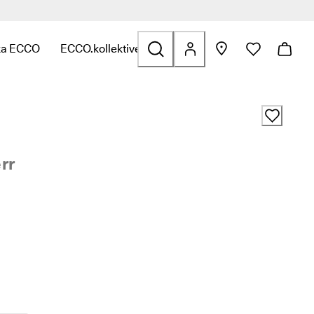
ka ECCO
ECCO.kollektive
 Golf
erade till Väskor och accessoarer
y för att hitta länkar relaterade till Rea
 undermeny för att hitta länkar relaterade till Utforska ECCO
Öppna undermeny för att hitta länkar relaterade ti
rr