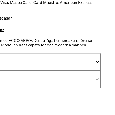
: Visa, MasterCard, Card Maestro, American Express, 
tsdagar
gar
il med ECCO MOVE. Dessa låga herrsneakers förenar
. Modellen har skapats för den moderna mannen –
ningsförmåga och en perfekt designad sula som ger
 den låga profilen och eleganta ovandelen är dessa
livet.