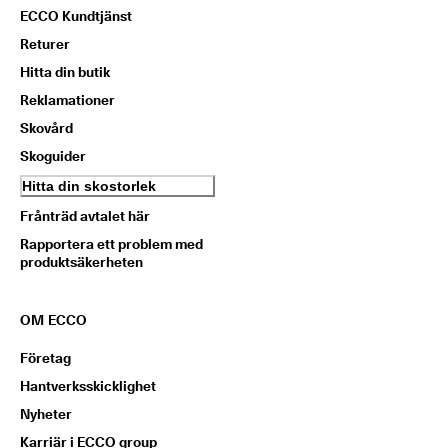
ECCO Kundtjänst
Returer
Hitta din butik
Reklamationer
Skovård
Skoguider
Hitta din skostorlek
Frånträd avtalet här
Rapportera ett problem med
produktsäkerheten
OM ECCO
Företag
Hantverksskicklighet
Nyheter
Karriär i ECCO group