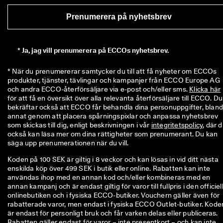
ö
n
Prenumerera på nyhetsbrev
i
n
g
a
*
Ja, jag vill prenumerera på ECCOs nyhetsbrev.
r 
& 
* När du prenumererar samtycker du till att få nyheter om ECCOs 
r
produkter, tjänster, tävlingar och kampanjer från ECCO Europe AG 
a
och andra ECCO-återförsäljare via e-post och/eller sms. 
Klicka här
b
för att få en översikt över alla relevanta återförsäljare till ECCO. Du 
a
bekräftar också att ECCO får behandla dina personuppgifter, bland
t
annat genom att placera spårningspixlar och anpassa nyhetsbrev 
t
som skickas till dig, enligt beskrivningen i vår 
integritetspolicy
, där d
e
också kan läsa mer om dina rättigheter som prenumerant. Du kan 
r 
säga upp prenumerationen när du vill.
Koden på 100 SEK är giltig i 8 veckor och kan lösas in vid ditt nästa
enskilda köp över 499 SEK i butik eller online. Rabatten kan inte
användas ihop med en annan kod och/eller kombineras med en
annan kampanj och är endast giltig för varor till fullpris i den officiel
onlinebutiken och i fysiska ECCO-butiker. Vouchern gäller även för
rabatterade varor, men endast i fysiska ECCO Outlet-butiker. Kode
är endast för personligt bruk och får varken delas eller publiceras.
Rabatten gäller endast för varor – inte presentkort – och kan inte