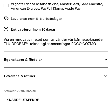
% 
Vi godtar dessa betalsätt: Visa, MasterCard, Card Maestro, 
r
American Express, PayPal, Klarna, Apple Pay
a
b
Levereras inom 5–6 arbetsdagar
a
t
t
Enkla returer inom 30 dagar
. 
K
Via en innovativ metod som använder vår kännetecknande
ö
FLUIDFORM™-teknologi sammanfogar ECCO COZMO
p 
mjukt skinn med en flexibel sula för att skapa en innovativ
n
sandal i ett stycke. De här skorna kommer att ta dig genom
u
de varma vädermånaderna i sann skandinavisk stil. De har
Egenskaper & fördelar
en mellansula i PU och justerbara remmar över fotryggen
★
och ger oslagbar komfort.
★
★
★
Leverans & returer
⯨ 
4
,
Artikelnr:
20682302378
3 
· 
LIKNANDE UTSEENDE
Ö
v