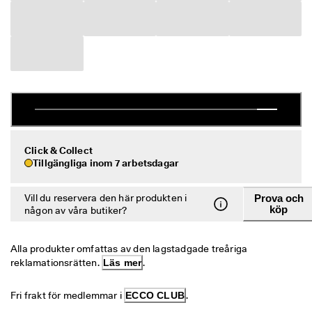
r
Rea
e
r
Utforska ECCO
R
e
a
ECCO.kollektive
n 
p
å
g
Mitt konto
å
Butiker
Click & Collect
r
Tillgängliga inom 7 arbetsdagar
. 
F
å 
Vill du reservera den här produkten i
Prova och
Bli en ECCO-medlem och lås upp produktbelöningar, begränsade släpp
u
köp
och mer.
någon av våra butiker?
p
p 
Skapa konto
Logga in
t
Alla produkter omfattas av den lagstadgade treåriga 
i
reklamationsrätten. 
Läs mer
.
l
l 
5
Fri frakt för medlemmar i 
ECCO CLUB
.
0