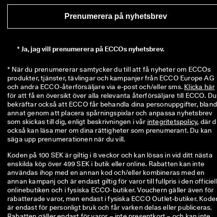
ö
n
Prenumerera på nyhetsbrev
i
n
g
a
*
Ja, jag vill prenumerera på ECCOs nyhetsbrev.
r 
& 
* När du prenumererar samtycker du till att få nyheter om ECCOs 
r
produkter, tjänster, tävlingar och kampanjer från ECCO Europe AG 
a
och andra ECCO-återförsäljare via e-post och/eller sms. 
Klicka här
b
för att få en översikt över alla relevanta återförsäljare till ECCO. Du 
a
bekräftar också att ECCO får behandla dina personuppgifter, bland
t
annat genom att placera spårningspixlar och anpassa nyhetsbrev 
t
som skickas till dig, enligt beskrivningen i vår 
integritetspolicy
, där d
e
också kan läsa mer om dina rättigheter som prenumerant. Du kan 
r 
säga upp prenumerationen när du vill.
Koden på 100 SEK är giltig i 8 veckor och kan lösas in vid ditt nästa
enskilda köp över 499 SEK i butik eller online. Rabatten kan inte
användas ihop med en annan kod och/eller kombineras med en
annan kampanj och är endast giltig för varor till fullpris i den officiel
onlinebutiken och i fysiska ECCO-butiker. Vouchern gäller även för
rabatterade varor, men endast i fysiska ECCO Outlet-butiker. Kode
är endast för personligt bruk och får varken delas eller publiceras.
Rabatten gäller endast för varor – inte presentkort – och kan inte