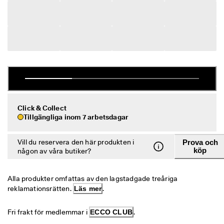
r
Rea
e
r
Utforska ECCO
R
e
a
ECCO.kollektive
n 
p
å
g
Mitt konto
å
Butiker
Click & Collect
r
Tillgängliga inom 7 arbetsdagar
. 
F
å 
Vill du reservera den här produkten i
Prova och
Bli en ECCO-medlem och lås upp produktbelöningar, begränsade släpp
u
köp
och mer.
någon av våra butiker?
p
p 
Skapa konto
Logga in
t
Alla produkter omfattas av den lagstadgade treåriga 
i
reklamationsrätten. 
Läs mer
.
l
l 
5
Fri frakt för medlemmar i 
ECCO CLUB
.
0