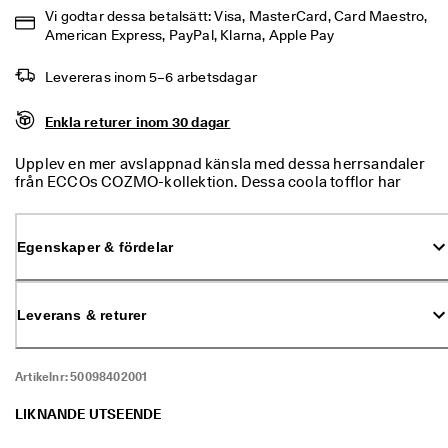
% 
Vi godtar dessa betalsätt: Visa, MasterCard, Card Maestro, 
r
American Express, PayPal, Klarna, Apple Pay
a
b
Levereras inom 5–6 arbetsdagar
a
t
t
Enkla returer inom 30 dagar
. 
K
Upplev en mer avslappnad känsla med dessa herrsandaler
ö
från ECCOs COZMO-kollektion. Dessa coola tofflor har
p 
designats med fokus på din komfort och har en enkel slip-
n
on-design. Spännena ger en enkel, justerbar passform som
u
utstrålar komfort och välbehag.
Egenskaper & fördelar
★
★
★
★
Leverans & returer
⯨ 
4
,
Artikelnr:
50098402001
3 
· 
LIKNANDE UTSEENDE
Ö
v