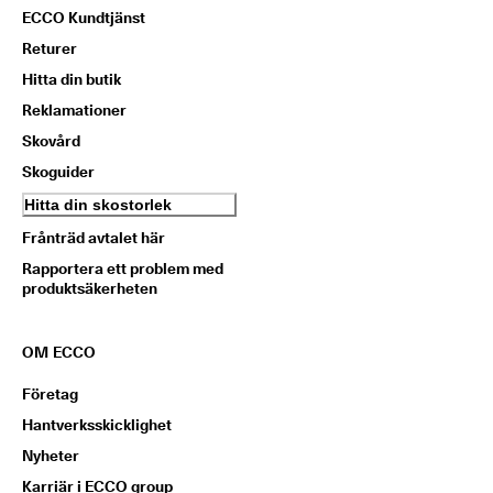
ECCO Kundtjänst
Returer
Hitta din butik
Reklamationer
Skovård
Skoguider
Hitta din skostorlek
Frånträd avtalet här
Rapportera ett problem med
produktsäkerheten
OM ECCO
Företag
Hantverksskicklighet
Nyheter
Karriär i ECCO group