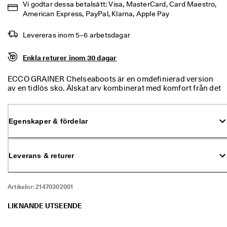
Vi godtar dessa betalsätt: Visa, MasterCard, Card Maestro, 
% 
American Express, PayPal, Klarna, Apple Pay
r
a
b
Levereras inom 5–6 arbetsdagar
a
t
Enkla returer inom 30 dagar
t
. 
K
ECCO GRAINER Chelseaboots är en omdefinierad version
ö
av en tidlös sko. Älskat arv kombinerat med komfort från det
p 
tjugoförsta århundradet. Sedan 1963 har ECCO strävat efter
n
att förse dig med nordisk hantverkskunskap och verklig
u
funktionalitet. Dessa pålitliga och mångsidiga kängor har
Egenskaper & fördelar
gjorts med den innovativa ECCO FLUIDFORM™-
★
konstruktionen. De är tillverkade med karaktärsfullt skinn,
★
hantverksmässiga detaljer och erbjuder en
★
anmärkningsvärd hållbarhet samt oväntad mjukhet.
Leverans & returer
★
Beprövad och testad kvalitet som håller i längden och
⯨ 
oumbärlig design för din vardag.
4
,
Artikelnr:
21470302001
3 
· 
LIKNANDE UTSEENDE
Ö
v