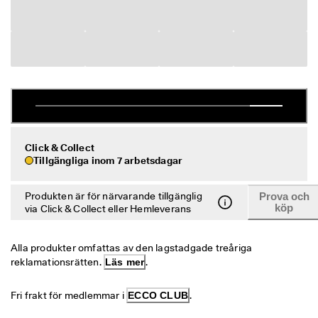
r
Rea
e
r
Utforska ECCO
R
e
a
ECCO.kollektive
n 
p
å
g
Mitt konto
å
Click & Collect
Butiker
r
Tillgängliga inom 7 arbetsdagar
. 
F
Produkten är för närvarande tillgänglig
Prova och
å 
Bli en ECCO-medlem och lås upp produktbelöningar, begränsade släpp
köp
via Click & Collect eller Hemleverans
u
och mer.
p
p 
Skapa konto
Logga in
Alla produkter omfattas av den lagstadgade treåriga 
t
i
reklamationsrätten. 
Läs mer
.
l
l 
Fri frakt för medlemmar i 
ECCO CLUB
.
5
0