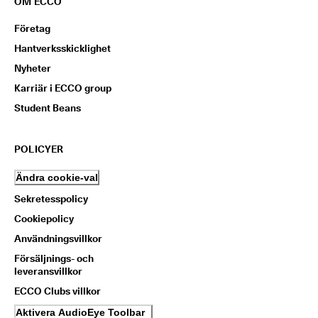
OM ECCO
Företag
Hantverksskicklighet
Nyheter
Karriär i ECCO group
Student Beans
POLICYER
Ändra cookie-val
Sekretesspolicy
Cookiepolicy
Användningsvillkor
Försäljnings- och
leveransvillkor
ECCO Clubs villkor
Aktivera AudioEye Toolbar