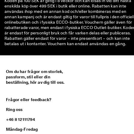
Koden på 100 SEK är giltig i 8 veckor och kan lösas in vid ditt nästa
enskilda köp över 499 SEK i butik eller online. Rabatten kan inte
användas ihop med en annan kod och/eller kombineras med en
annan kampanj och är endast giltig för varor till fullpris i den officiel
onlinebutiken och i fysiska ECCO-butiker. Vouchern gäller även för
rabatterade varor, men endast i fysiska ECCO Outlet-butiker. Kode
är endast för personligt bruk och får varken delas eller publiceras.
Rabatten gäller endast för varor – inte presentkort – och kan inte
betalas ut i kontanter. Vouchern kan endast användas en gång.
Om du har frågor om storlek,
passform, stil eller din
beställning, hör av dig till oss.
Frågor eller feedback?
Ring oss
+46 8 12111794
Måndag-Fredag