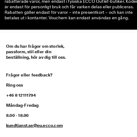
rabatterade varor, men endast i fysiska ECCO Outlet-butiker. Kode
är endast för personligt bruk och får varken delas eller publiceras.
Rabatten gäller endast för varor – inte presentkort – och kan inte
betalas ut i kontanter. Vouchern kan endast användas en gång.
Om du har frågor om storlek,
passform, stil eller din
beställning, hör av dig till oss.
Frågor eller feedback?
Ring oss
+46 8 12111794
Måndag-Fredag
8.00 - 18.00
kundtjanst.se@eu.ecco.com