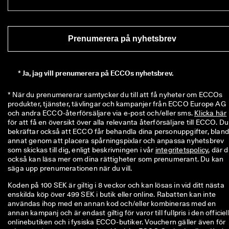
ö
n
i
n
Prenumerera på nyhetsbrev
g
a
r 
& 
*
Ja, jag vill prenumerera på ECCOs nyhetsbrev.
r
a
* När du prenumererar samtycker du till att få nyheter om ECCOs 
b
produkter, tjänster, tävlingar och kampanjer från ECCO Europe AG 
a
och andra ECCO-återförsäljare via e-post och/eller sms. 
Klicka här
t
för att få en översikt över alla relevanta återförsäljare till ECCO. Du 
t
bekräftar också att ECCO får behandla dina personuppgifter, bland
e
annat genom att placera spårningspixlar och anpassa nyhetsbrev 
r 
som skickas till dig, enligt beskrivningen i vår 
integritetspolicy
, där d
också kan läsa mer om dina rättigheter som prenumerant. Du kan 
säga upp prenumerationen när du vill.
Koden på 100 SEK är giltig i 8 veckor och kan lösas in vid ditt nästa
enskilda köp över 499 SEK i butik eller online. Rabatten kan inte
användas ihop med en annan kod och/eller kombineras med en
annan kampanj och är endast giltig för varor till fullpris i den officiel
onlinebutiken och i fysiska ECCO-butiker. Vouchern gäller även för