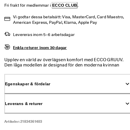
% 
Fri frakt för medlemmar i 
ECCO CLUB
.
r
a
Vi godtar dessa betalsätt: Visa, MasterCard, Card Maestro, 
b
American Express, PayPal, Klarna, Apple Pay
a
t
t
Levereras inom 5–6 arbetsdagar
. 
K
Enkla returer inom 30 dagar
ö
p 
Upplev en värld av överlägsen komfort med ECCO GRUUV.
n
Den låga modellen är designad för den moderna kvinnan
u
och kommer med smidiga, elastiska skosnören. Textilfodret
★
ger en härlig känsla, även under den hektiska vardagen.
★
Egenskaper & fördelar
★
★
⯨ 
4
Leverans & returer
,
3 
· 
Artikelnr:
21834361403
Ö
v