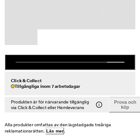
r
Rea
e
r
Utforska ECCO
R
e
a
ECCO.kollektive
n 
p
å
g
Mitt konto
å
Butiker
r
. 
Click & Collect
F
Tillgängliga inom 7 arbetsdagar
å 
Bli en ECCO-medlem och lås upp produktbelöningar, begränsade släpp
u
och mer.
p
Produkten är för närvarande tillgänglig
Prova och
p 
Skapa konto
Logga in
köp
via Click & Collect eller Hemleverans
t
i
l
Alla produkter omfattas av den lagstadgade treåriga 
l 
reklamationsrätten. 
Läs mer
.
5
0