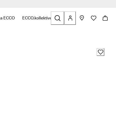
ka ECCO
ECCO.kollektive
 Golf
erade till Väskor och accessoarer
y för att hitta länkar relaterade till Rea
 undermeny för att hitta länkar relaterade till Utforska ECCO
Öppna undermeny för att hitta länkar relaterade ti