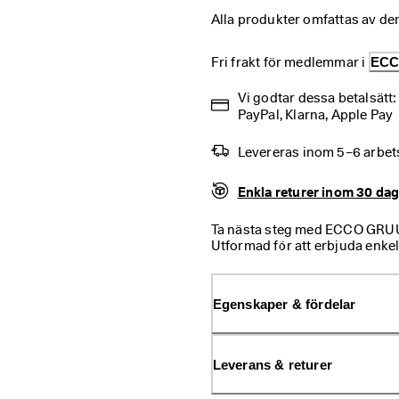
Alla produkter omfattas av de
Fri frakt för medlemmar i 
ECC
Vi godtar dessa betalsätt
PayPal, Klarna, Apple Pay
Levereras inom 5–6 arbe
Enkla returer inom 30 da
Ta nästa steg med ECCO GRUUV
Utformad för att erbjuda enke
som gör att du utan ansträngn
tvåvägsflexibla gummisulan fö
ger det lilla extra.
Egenskaper & fördelar
Leverans & returer