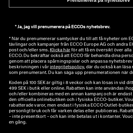
Prenumerera på nyhetsbrev
*
Ja, jag vill prenumerera på ECCOs nyhetsbrev.
* När du prenumererar samtycker du till att få nyheter om EC
tävlingar och kampanjer från ECCO Europe AG och andra EC
post och/eller sms. 
Klicka här
 för att få en översikt över alla 
ECCO. Du bekräftar också att ECCO får behandla dina perso
genom att placera spårningspixlar och anpassa nyhetsbrev so
beskrivningen i vår 
integritetspolicy
, där du också kan läsa 
som prenumerant. Du kan säga upp prenumerationen när du 
Koden på 100 SEK är giltig i 8 veckor och kan lösas in vid di
499 SEK i butik eller online. Rabatten kan inte användas i
och/eller kombineras med en annan kampanj och är endast gilti
den officiella onlinebutiken och i fysiska ECCO-butiker. Vou
rabatterade varor, men endast i fysiska ECCO Outlet-butiker
personligt bruk och får varken delas eller publiceras. Rabat
– inte presentkort – och kan inte betalas ut i kontanter. V
en gång.