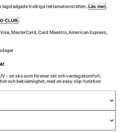
n lagstadgade treåriga reklamationsrätten. 
Läs mer
.
O CLUB
.
: Visa, MasterCard, Card Maestro, American Express, 
tsdagar
gar
 – en sko som förenar stil och vardagskomfort.
lhet och bekvämlighet, med en easy-slip-funktion
ing kan kliva i skon, medan den innovativa
ljer fotens rörelser. Remmens reflekterande detalj