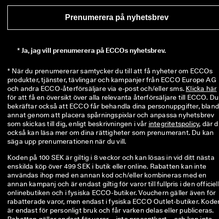
ö
n
Prenumerera på nyhetsbrev
i
n
g
a
*
Ja, jag vill prenumerera på ECCOs nyhetsbrev.
r 
& 
* När du prenumererar samtycker du till att få nyheter om ECCOs 
r
produkter, tjänster, tävlingar och kampanjer från ECCO Europe AG 
a
och andra ECCO-återförsäljare via e-post och/eller sms. 
Klicka här
b
för att få en översikt över alla relevanta återförsäljare till ECCO. Du 
a
bekräftar också att ECCO får behandla dina personuppgifter, bland
t
annat genom att placera spårningspixlar och anpassa nyhetsbrev 
t
som skickas till dig, enligt beskrivningen i vår 
integritetspolicy
, där d
e
också kan läsa mer om dina rättigheter som prenumerant. Du kan 
r 
säga upp prenumerationen när du vill.
Koden på 100 SEK är giltig i 8 veckor och kan lösas in vid ditt nästa
enskilda köp över 499 SEK i butik eller online. Rabatten kan inte
användas ihop med en annan kod och/eller kombineras med en
annan kampanj och är endast giltig för varor till fullpris i den officiel
onlinebutiken och i fysiska ECCO-butiker. Vouchern gäller även för
rabatterade varor, men endast i fysiska ECCO Outlet-butiker. Kode
är endast för personligt bruk och får varken delas eller publiceras.