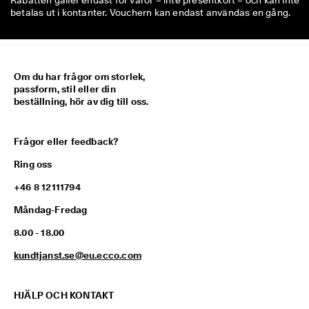
Rabatten gäller endast för varor – inte presentkort – och kan inte
betalas ut i kontanter. Vouchern kan endast användas en gång.
Om du har frågor om storlek,
passform, stil eller din
beställning, hör av dig till oss.
Frågor eller feedback?
Ring oss
+46 8 12111794
Måndag-Fredag
8.00 - 18.00
kundtjanst.se@eu.ecco.com
HJÄLP OCH KONTAKT