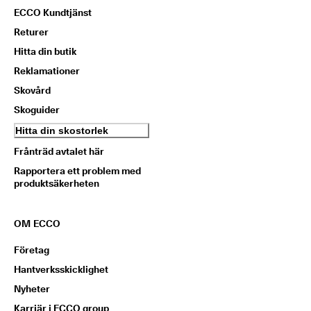
ECCO Kundtjänst
Returer
Hitta din butik
Reklamationer
Skovård
Skoguider
Hitta din skostorlek
Frånträd avtalet här
Rapportera ett problem med
produktsäkerheten
OM ECCO
Företag
Hantverksskicklighet
Nyheter
Karriär i ECCO group