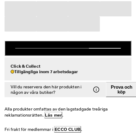
r
Rea
e
r
Utforska ECCO
R
e
a
ECCO.kollektive
n 
p
å
g
Mitt konto
å
Butiker
Click & Collect
r
Tillgängliga inom 7 arbetsdagar
. 
F
å 
Bli en ECCO-medlem och lås upp produktbelöningar, begränsade släpp
Vill du reservera den här produkten i
Prova och
u
och mer.
köp
någon av våra butiker?
p
p 
Skapa konto
Logga in
t
Alla produkter omfattas av den lagstadgade treåriga 
i
reklamationsrätten. 
Läs mer
.
l
l 
5
Fri frakt för medlemmar i 
ECCO CLUB
.
0