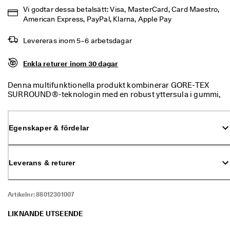
% 
Vi godtar dessa betalsätt: Visa, MasterCard, Card Maestro, 
r
American Express, PayPal, Klarna, Apple Pay
a
b
Levereras inom 5–6 arbetsdagar
a
t
t
Enkla returer inom 30 dagar
. 
K
Denna multifunktionella produkt kombinerar GORE-TEX
ö
SURROUND®-teknologin med en robust yttersula i gummi,
p 
vilket ger en mångsidig utomhusprodukt.
n
u
Egenskaper & fördelar
★
★
★
★
Leverans & returer
⯨ 
4
,
Artikelnr:
88012301007
3 
· 
LIKNANDE UTSEENDE
Ö
v