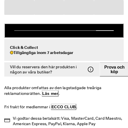
r
Rea
e
r
Utforska ECCO
R
e
a
ECCO.kollektive
n 
p
Click & Collect
å
Tillgängliga inom 7 arbetsdagar
g
Mitt konto
å
Butiker
r
Vill du reservera den här produkten i
Prova och
. 
köp
någon av våra butiker?
F
å 
Bli en ECCO-medlem och lås upp produktbelöningar, begränsade släpp
u
och mer.
Alla produkter omfattas av den lagstadgade treåriga 
p
reklamationsrätten. 
Läs mer
.
p 
Skapa konto
Logga in
t
i
Fri frakt för medlemmar i 
ECCO CLUB
.
l
l 
Vi godtar dessa betalsätt: Visa, MasterCard, Card Maestro, 
5
American Express, PayPal, Klarna, Apple Pay
0