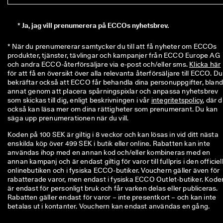
ö
n
i
*
Ja, jag vill prenumerera på ECCOs nyhetsbrev.
n
g
* När du prenumererar samtycker du till att få nyheter om ECCOs 
a
produkter, tjänster, tävlingar och kampanjer från ECCO Europe AG 
r 
och andra ECCO-återförsäljare via e-post och/eller sms. 
Klicka här
& 
för att få en översikt över alla relevanta återförsäljare till ECCO. Du 
r
bekräftar också att ECCO får behandla dina personuppgifter, bland
a
annat genom att placera spårningspixlar och anpassa nyhetsbrev 
b
som skickas till dig, enligt beskrivningen i vår 
integritetspolicy
, där d
a
också kan läsa mer om dina rättigheter som prenumerant. Du kan 
t
säga upp prenumerationen när du vill.
t
e
Koden på 100 SEK är giltig i 8 veckor och kan lösas in vid ditt nästa
r 
enskilda köp över 499 SEK i butik eller online. Rabatten kan inte
användas ihop med en annan kod och/eller kombineras med en
annan kampanj och är endast giltig för varor till fullpris i den officiel
onlinebutiken och i fysiska ECCO-butiker. Vouchern gäller även för
rabatterade varor, men endast i fysiska ECCO Outlet-butiker. Kode
är endast för personligt bruk och får varken delas eller publiceras.
Rabatten gäller endast för varor – inte presentkort – och kan inte
betalas ut i kontanter. Vouchern kan endast användas en gång.