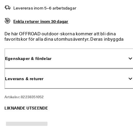
% 
Levereras inom 5–6 arbetsdagar
r
a
b
Enkla returer inom 30 dagar
a
t
De här OFFROAD outdoor-skorna kommer att bli dina
t
favoritskor för alla dina utomhusäventyr. Deras inbyggda
. 
ECCO FLUIDFORM™-teknik ger komfort och stöd, vilket
K
säkerställer en bekväm och anatomisk passform.
ö
Textilfodret och den vattentäta funktionen håller dina fötter
p 
Egenskaper & fördelar
torra, medan den stadiga gummisulan levererar vad gäller
n
hållbarhet och flexibilitet. De är inte bara funktionella – de är
u
en del av din livsstil.
★
Leverans & returer
★
★
★
Artikelnr:
82238351052
⯨ 
4
LIKNANDE UTSEENDE
,
3 
· 
Ö
v