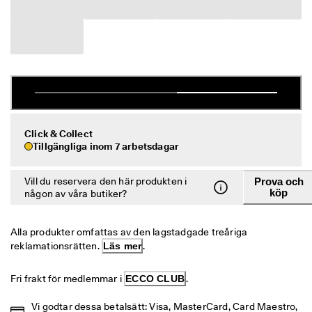
r
Rea
e
r
Utforska ECCO
R
e
a
ECCO.kollektive
n 
p
å
g
Mitt konto
Click & Collect
å
Tillgängliga inom 7 arbetsdagar
Butiker
r
. 
F
Vill du reservera den här produkten i
Prova och
köp
å 
någon av våra butiker?
Bli en ECCO-medlem och lås upp produktbelöningar, begränsade släpp
u
och mer.
p
p 
Skapa konto
Logga in
Alla produkter omfattas av den lagstadgade treåriga 
t
reklamationsrätten. 
Läs mer
.
i
l
Fri frakt för medlemmar i 
ECCO CLUB
.
l 
5
0
Vi godtar dessa betalsätt: Visa, MasterCard, Card Maestro, 