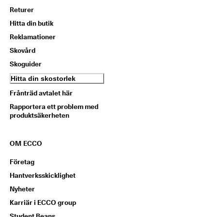
Returer
Hitta din butik
Reklamationer
Skovård
Skoguider
Hitta din skostorlek
Frånträd avtalet här
Rapportera ett problem med
produktsäkerheten
OM ECCO
Företag
Hantverksskicklighet
Nyheter
Karriär i ECCO group
Student Beans