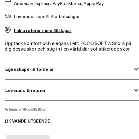
% 
American Express, PayPal, Klarna, Apple Pay
r
a
Levereras inom 5–6 arbetsdagar
b
a
Enkla returer inom 30 dagar
t
t
. 
Upptäck komfort och elegans i ett: ECCO SOFT 7. Snöra på
K
dig dessa skor och stig in i en värld där sofistikerade skor
ö
också är supersköna. De förkroppsligar en enkel charm med
p 
sin diskreta stil – medan dina fötter hålls bekväma dagen
n
lång. Dragkedjan i sidan gör att du smidigt kan dra på dig
Egenskaper & fördelar
u
skorna. Redo för allt som dagen har att bjuda på.
★
★
Leverans & returer
★
★
⯨ 
4
Artikelnr:
49055351052
,
3 
LIKNANDE UTSEENDE
· 
Ö
v