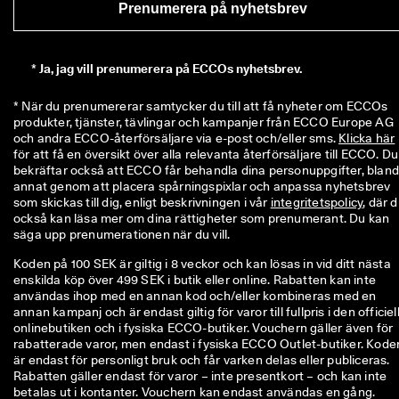
ö
Prenumerera på nyhetsbrev
n
i
n
*
Ja, jag vill prenumerera på ECCOs nyhetsbrev.
g
a
r 
* När du prenumererar samtycker du till att få nyheter om ECCOs 
& 
produkter, tjänster, tävlingar och kampanjer från ECCO Europe AG 
r
och andra ECCO-återförsäljare via e-post och/eller sms. 
Klicka här
a
för att få en översikt över alla relevanta återförsäljare till ECCO. Du 
b
bekräftar också att ECCO får behandla dina personuppgifter, bland
a
annat genom att placera spårningspixlar och anpassa nyhetsbrev 
t
som skickas till dig, enligt beskrivningen i vår 
integritetspolicy
, där d
t
också kan läsa mer om dina rättigheter som prenumerant. Du kan 
e
säga upp prenumerationen när du vill.
r 
Koden på 100 SEK är giltig i 8 veckor och kan lösas in vid ditt nästa
enskilda köp över 499 SEK i butik eller online. Rabatten kan inte
användas ihop med en annan kod och/eller kombineras med en
annan kampanj och är endast giltig för varor till fullpris i den officiel
onlinebutiken och i fysiska ECCO-butiker. Vouchern gäller även för
rabatterade varor, men endast i fysiska ECCO Outlet-butiker. Kode
är endast för personligt bruk och får varken delas eller publiceras.
Rabatten gäller endast för varor – inte presentkort – och kan inte
betalas ut i kontanter. Vouchern kan endast användas en gång.